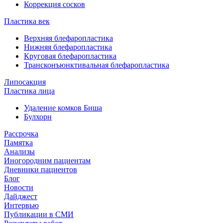
Коррекция сосков
Пластика век
Верхняя блефаропластика
Нижняя блефаропластика
Круговая блефаропластика
Трансконъюнктивальная блефаропластика
Липосакция
Пластика лица
Удаление комков Биша
Булхорн
Рассрочка
Памятка
Анализы
Иногородним пациентам
Дневники пациентов
Блог
Новости
Дайджест
Интервью
Публикации в СМИ