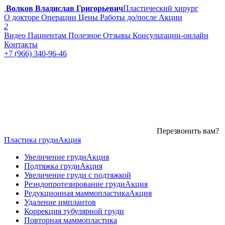
Волков Владислав Григорьевич
Пластический хирург
О докторе
Операции
Цены
Работы до/после
Акции
2
Видео
Пациентам
Полезное
Отзывы
Консультации-онлайн
Контакты
+7 (966) 340-96-46
Перезвонить вам?
Пластика груди
Акция
Увеличение груди
Акция
Подтяжка груди
Акция
Увеличение груди с подтяжкой
Реэндопротезирование груди
Акция
Редукционная маммопластика
Акция
Удаление имплантов
Коррекция тубулярной груди
Повторная маммопластика