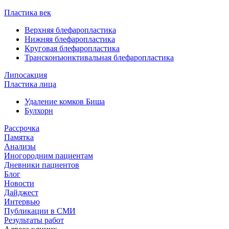
Пластика век
Верхняя блефаропластика
Нижняя блефаропластика
Круговая блефаропластика
Трансконъюнктивальная блефаропластика
Липосакция
Пластика лица
Удаление комков Биша
Булхорн
Рассрочка
Памятка
Анализы
Иногородним пациентам
Дневники пациентов
Блог
Новости
Дайджест
Интервью
Публикации в СМИ
Результаты работ