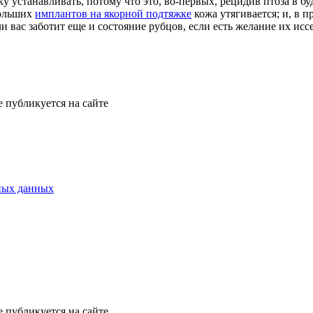
 устанавливать, потому что это, во-первых, рецидив птоза в бу
больших
имплантов на якорной подтяжке
кожа утягивается; и, в 
 вас заботит еще и состояние рубцов, если есть желание их иссе
е публикуется на сайте
ных данных
е публикуется на сайте