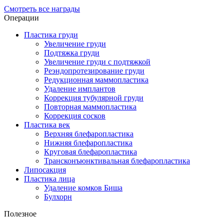
Смотреть все награды
Операции
Пластика груди
Увеличение груди
Подтяжка груди
Увеличение груди с подтяжкой
Реэндопротезирование груди
Редукционная маммопластика
Удаление имплантов
Коррекция тубулярной груди
Повторная маммопластика
Коррекция сосков
Пластика век
Верхняя блефаропластика
Нижняя блефаропластика
Круговая блефаропластика
Трансконъюнктивальная блефаропластика
Липосакция
Пластика лица
Удаление комков Биша
Булхорн
Полезное