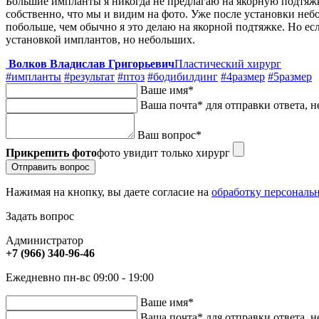
Большие импланты я никогда не предлагаю на якорную подтяжку
собственно, что мы и видим на фото. Уже после установки не
побольше, чем обычно я это делаю на якорной подтяжке. Но если
установкой имплантов, но небольших.
Волков Владислав Григорьевич
Пластический хирург
#импланты
#результат
#птоз
#бодибилдинг
#4размер
#5размер
Ваше имя
*
Ваша почта
*
для отправки ответа, н
Ваш вопрос
*
Прикрепить фото
фото увидит только хирург
Отправить вопрос
Нажимая на кнопку, вы даете согласие на
обработку персональ
Задать вопрос
Администратор
+7 (966) 340-96-46
Ежедневно пн-вс 09:00 - 19:00
Ваше имя
*
Ваша почта
*
для отправки ответа, н