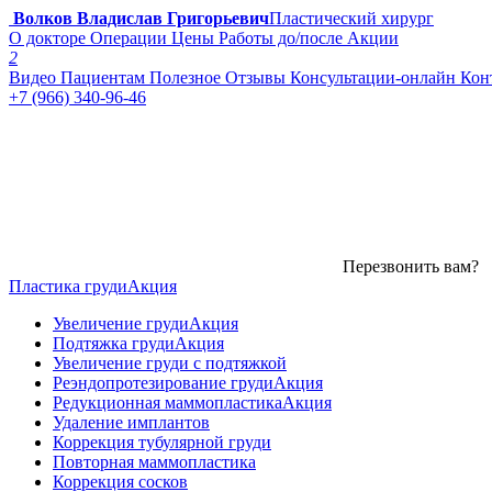
Волков Владислав Григорьевич
Пластический хирург
О докторе
Операции
Цены
Работы до/после
Акции
2
Видео
Пациентам
Полезное
Отзывы
Консультации-онлайн
Кон
+7 (966) 340-96-46
Перезвонить вам?
Пластика груди
Акция
Увеличение груди
Акция
Подтяжка груди
Акция
Увеличение груди с подтяжкой
Реэндопротезирование груди
Акция
Редукционная маммопластика
Акция
Удаление имплантов
Коррекция тубулярной груди
Повторная маммопластика
Коррекция сосков