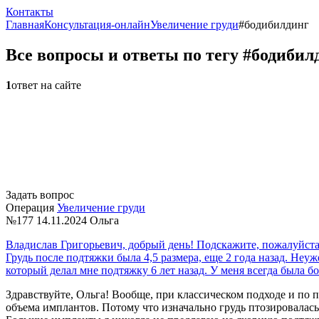
Контакты
Главная
Консультация-онлайн
Увеличение груди
#бодибилдинг
Все вопросы и ответы по тегу #бодибил
1
ответ на сайте
Задать вопрос
Операция
Увеличение груди
№177
14.11.2024
Ольга
Владислав Григорьевич, добрый день! Подскажите, пожалуйста,
Грудь после подтяжки была 4,5 размера, еще 2 года назад. Не
который делал мне подтяжку 6 лет назад. У меня всегда была бо
Здравствуйте, Ольга! Вообще, при классическом подходе и по
объема имплантов. Потому что изначально грудь птозировалась, 