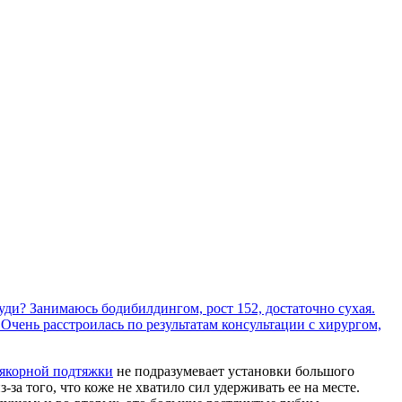
уди? Занимаюсь бодибилдингом, рост 152, достаточно сухая.
Очень расстроилась по результатам консультации с хирургом,
якорной подтяжки
не подразумевает установки большого
за того, что коже не хватило сил удерживать ее на месте.