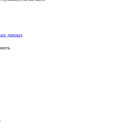
ных данных
онить
»