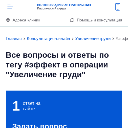
ВОЛКОВ ВЛАДИСЛАВ ГРИГОРЬЕВИЧ
Пластический хирург
Адреса клиник
Помощь и консультация
Главная
Консультация-онлайн
Увеличение груди
#эфф
Все вопросы и ответы по
тегу #эффект в операции
"Увеличение груди"
1
ответ на
сайте
Задать вопрос