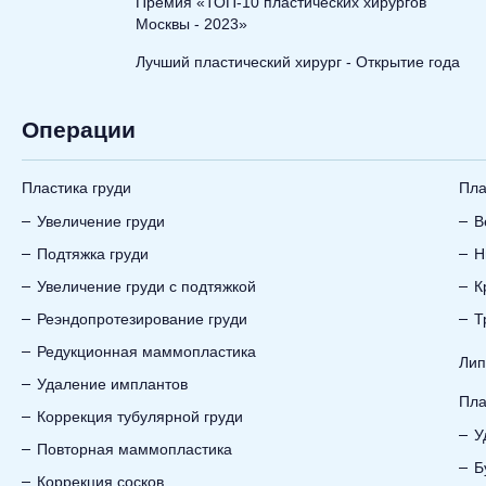
Л
Премия «ТОП-10 пластических хирургов
Москвы - 2023»
Лучший пластический хирург - Открытие года
Операции
Пластика груди
Пла
Увеличение груди
В
Подтяжка груди
Н
Увеличение груди с подтяжкой
К
Реэндопротезирование груди
Т
Редукционная маммопластика
Лип
Удаление имплантов
Пла
Коррекция тубулярной груди
У
Повторная маммопластика
Б
Коррекция сосков