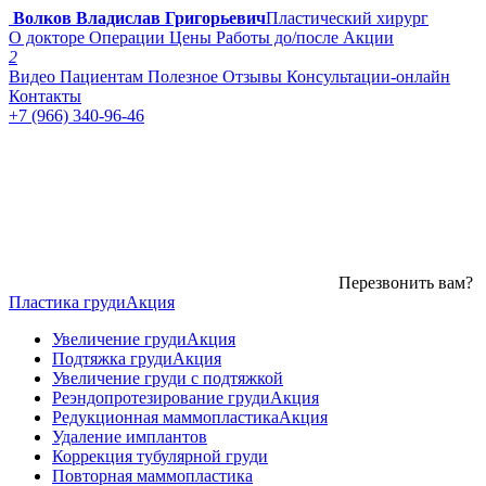
Волков Владислав Григорьевич
Пластический хирург
О докторе
Операции
Цены
Работы до/после
Акции
2
Видео
Пациентам
Полезное
Отзывы
Консультации-онлайн
Контакты
+7 (966) 340-96-46
Перезвонить вам?
Пластика груди
Акция
Увеличение груди
Акция
Подтяжка груди
Акция
Увеличение груди с подтяжкой
Реэндопротезирование груди
Акция
Редукционная маммопластика
Акция
Удаление имплантов
Коррекция тубулярной груди
Повторная маммопластика