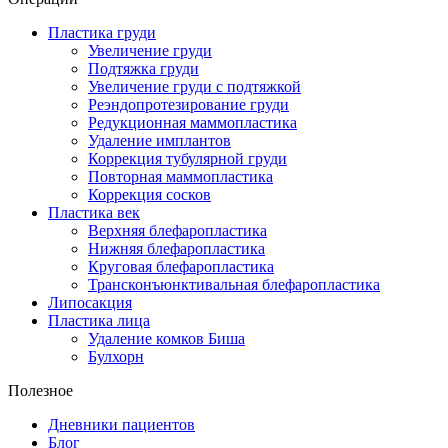
Пластика груди
Увеличение груди
Подтяжка груди
Увеличение груди с подтяжкой
Реэндопротезирование груди
Редукционная маммопластика
Удаление имплантов
Коррекция тубулярной груди
Повторная маммопластика
Коррекция сосков
Пластика век
Верхняя блефаропластика
Нижняя блефаропластика
Круговая блефаропластика
Трансконъюнктивальная блефаропластика
Липосакция
Пластика лица
Удаление комков Биша
Булхорн
Полезное
Дневники пациентов
Блог