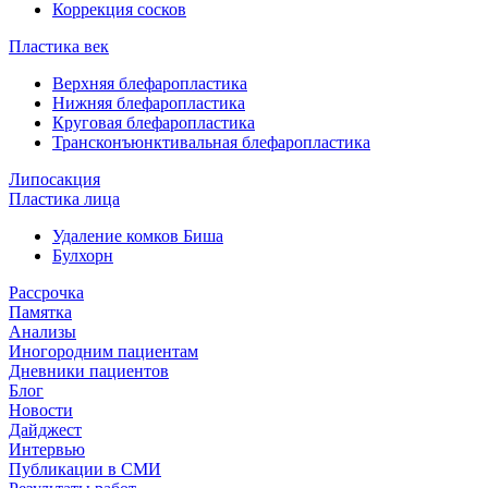
Коррекция сосков
Пластика век
Верхняя блефаропластика
Нижняя блефаропластика
Круговая блефаропластика
Трансконъюнктивальная блефаропластика
Липосакция
Пластика лица
Удаление комков Биша
Булхорн
Рассрочка
Памятка
Анализы
Иногородним пациентам
Дневники пациентов
Блог
Новости
Дайджест
Интервью
Публикации в СМИ