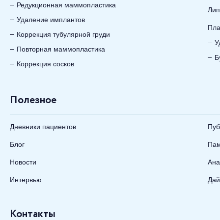
Редукционная маммопластика
Лип
Удаление имплантов
Пла
Коррекция тубулярной груди
У
Повторная маммопластика
Б
Коррекция сосков
Полезное
Дневники пациентов
Пуб
Блог
Пам
Новости
Ана
Интервью
Дай
Контакты