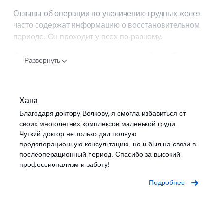
Отзывы об операции по увеличению грудных желез
часто содержат информацию о восстановительном
периоде. Он проходит у всех по-разному.
Самые интенсивные отеки – первые 3 дня. Есть ряд
Развернуть
ограничений, которые необходимо будет соблюдать.
Нельзя водить автомобиль 2 недели, нужно носить
компрессионное белье, спать на спине, не посещать
Хана
баню, сауну и солярий, исключить физические
Благодаря доктору Волкову, я смогла избавиться от
нагрузки.
своих многолетних комплексов маленькой груди.
Один из часто задаваемых вопросов на форумах к
Чуткий доктор не только дал полную
предоперационную консультацию, но и был на связи в
отзывам: как увеличить грудь качественно и
послеоперационный период. Спасибо за высокий
безопасно, что для этого необходимо? Важно найти
профессионализм и заботу!
опытного врача. На сегодня самым безопасным,
эффективным методом являются импланты.
Подробнее