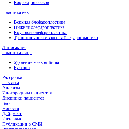
Коррекция сосков
Пластика век
Верхняя блефаропластика
Нижняя блефаропластика
Круговая блефаропластика
Трансконъюнктивальная блефаропластика
Липосакция
Пластика лица
Удаление комков Биша
Булхорн
Рассрочка
Памятка
Анализы
Иногородним пациентам
Дневники пациентов
Блог
Новости
Дайджест
Интервью
Публикации в СМИ