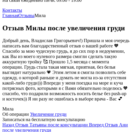
На связи ежедневно пн-вс 09:00 - 19:00
Контакты
Главная
Отзывы
Мила
Отзыв Милы после увеличения груди
Добрый день, Владислав Григорьевич!) Пришла и моя очередь
написать вам благодарственный отзыв о вашей работе 🧡
Спасибо за мою чудесную грудь, я до сих пор в недоумении,
как Вы из моего нулевого размера смогли сделать такую
аккуратную тройку 🥰 Прошло 1,5 месяца с момента
операции. Грудь стала такая мягкая, приятная, без белья
выглядит натурально 💗 Этим летом я смогла позволить себе
одежду, о которой раньше и думать не могла из-за отсутствия
какой-либо груди))) Впереди у меня поездка на море и куча
потрясных фото, которыми я с Вами обязательно поделюсь 🧡
спасибо, что подарили возможность носить белье без push-up
и косточек)) Я ни разу не ошиблась в выборе врача - Вас 💕
Мила
Об операции
Увеличение груди
Записаться на бесплатную консультацию
Назад
Отзыв Татьяны после консультации
Вперед
Отзыв Ани
после увеличения груди