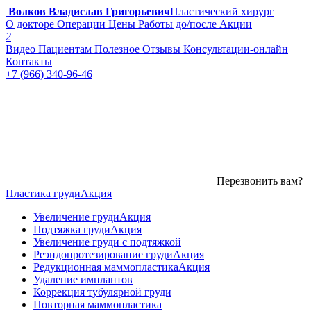
Волков Владислав Григорьевич
Пластический хирург
О докторе
Операции
Цены
Работы до/после
Акции
2
Видео
Пациентам
Полезное
Отзывы
Консультации-онлайн
Контакты
+7 (966) 340-96-46
Перезвонить вам?
Пластика груди
Акция
Увеличение груди
Акция
Подтяжка груди
Акция
Увеличение груди с подтяжкой
Реэндопротезирование груди
Акция
Редукционная маммопластика
Акция
Удаление имплантов
Коррекция тубулярной груди
Повторная маммопластика