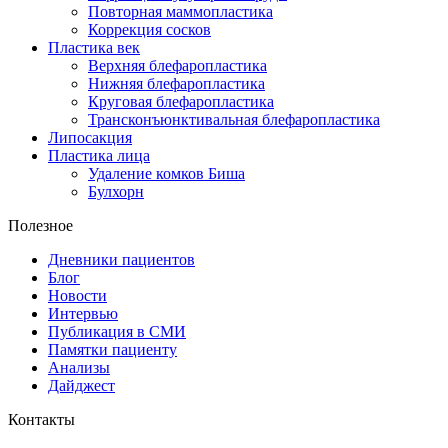
Повторная маммопластика
Коррекция сосков
Пластика век
Верхняя блефаропластика
Нижняя блефаропластика
Круговая блефаропластика
Трансконъюнктивальная блефаропластика
Липосакция
Пластика лица
Удаление комков Биша
Булхорн
Полезное
Дневники пациентов
Блог
Новости
Интервью
Публикация в СМИ
Памятки пациенту
Анализы
Дайджест
Контакты