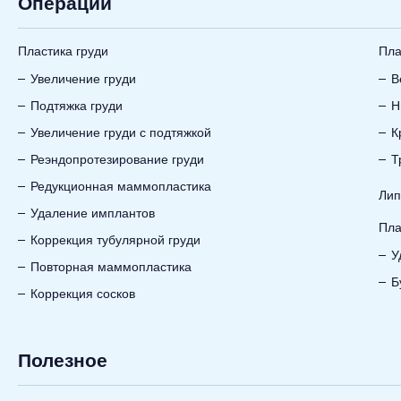
Операции
Пластика груди
Пла
Увеличение груди
В
Подтяжка груди
Н
Увеличение груди с подтяжкой
К
Реэндопротезирование груди
Т
Редукционная маммопластика
Лип
Удаление имплантов
Пла
Коррекция тубулярной груди
У
Повторная маммопластика
Б
Коррекция сосков
Полезное