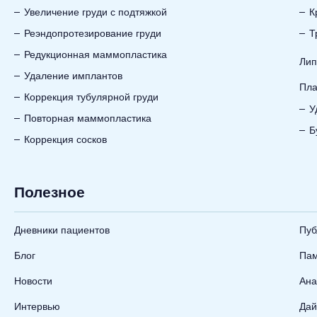
Увеличение груди с подтяжкой
К
Реэндопротезирование груди
Т
Редукционная маммопластика
Лип
Удаление имплантов
Пла
Коррекция тубулярной груди
У
Повторная маммопластика
Б
Коррекция сосков
Полезное
Дневники пациентов
Пуб
Блог
Пам
Новости
Ана
Интервью
Дай