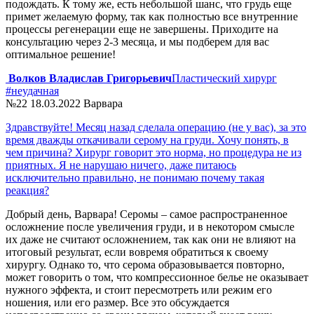
подождать. К тому же, есть небольшой шанс, что грудь еще
примет желаемую форму, так как полностью все внутренние
процессы регенерации еще не завершены. Приходите на
консультацию через 2-3 месяца, и мы подберем для вас
оптимальное решение!
Волков Владислав Григорьевич
Пластический хирург
#неудачная
№22
18.03.2022
Варвара
Здравствуйте! Месяц назад сделала операцию (не у вас), за это
время дважды откачивали серому на груди. Хочу понять, в
чем причина? Хирург говорит это норма, но процедура не из
приятных. Я не нарушаю ничего, даже питаюсь
исключительно правильно, не понимаю почему такая
реакция?
Добрый день, Варвара! Серомы – самое распространенное
осложнение после увеличения груди, и в некотором смысле
их даже не считают осложнением, так как они не влияют на
итоговый результат, если вовремя обратиться к своему
хирургу. Однако то, что серома образовывается повторно,
может говорить о том, что компрессионное белье не оказывает
нужного эффекта, и стоит пересмотреть или режим его
ношения, или его размер. Все это обсуждается