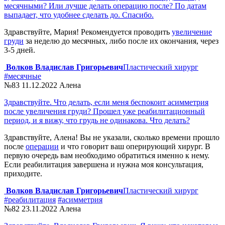
месячными? Или лучше делать операцию после? По датам
выпадает, что удобнее сделать до. Спасибо.
Здравствуйте, Мария! Рекомендуется проводить
увеличение
груди
за неделю до месячных, либо после их окончания, через
3-5 дней.
Волков Владислав Григорьевич
Пластический хирург
#месячные
№83
11.12.2022
Алена
Здравствуйте. Что делать, если меня беспокоит асимметрия
после увеличения груди? Прошел уже реабилитационный
период, и я вижу, что грудь не одинакова. Что делать?
Здравствуйте, Алена! Вы не указали, сколько времени прошло
после
операции
и что говорит ваш оперирующий хирург. В
первую очередь вам необходимо обратиться именно к нему.
Если реабилитация завершена и нужна моя консультация,
приходите.
Волков Владислав Григорьевич
Пластический хирург
#реабилитация
#асимметрия
№82
23.11.2022
Алена