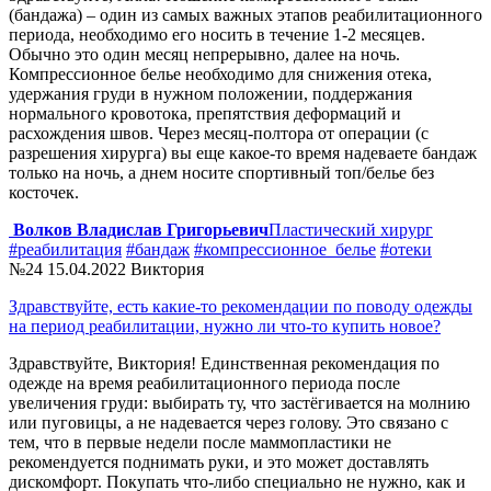
(бандажа) – один из самых важных этапов реабилитационного
периода, необходимо его носить в течение 1-2 месяцев.
Обычно это один месяц непрерывно, далее на ночь.
Компрессионное белье необходимо для снижения отека,
удержания груди в нужном положении, поддержания
нормального кровотока, препятствия деформаций и
расхождения швов. Через месяц-полтора от операции (с
разрешения хирурга) вы еще какое-то время надеваете бандаж
только на ночь, а днем носите спортивный топ/белье без
косточек.
Волков Владислав Григорьевич
Пластический хирург
#реабилитация
#бандаж
#компрессионное_белье
#отеки
№24
15.04.2022
Виктория
Здравствуйте, есть какие-то рекомендации по поводу одежды
на период реабилитации, нужно ли что-то купить новое?
Здравствуйте, Виктория! Единственная рекомендация по
одежде на время реабилитационного периода после
увеличения груди: выбирать ту, что застёгивается на молнию
или пуговицы, а не надевается через голову. Это связано с
тем, что в первые недели после маммопластики не
рекомендуется поднимать руки, и это может доставлять
дискомфорт. Покупать что-либо специально не нужно, как и