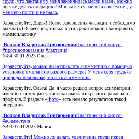
груди, что лактация у меня закончилась месяц назад? Можно
ли уже делать операцию? Мне кажется, молока совсем нет, у
меня его почти и не было.
Здравствуйте, Дарья! После завершения лактации необходимо
выждать 6-8 месяцев, только в эти сроки можно планировать
маммопластику.
Волков Владислав Григорьевич
Пластический хирург
#противопоказания
#лактация
№84
30.01.2023
Ольга
Здравствуйте, можно ли исправлять асимметрию с помощью
установки имплантов разного размера? У меня своя грудь от
природы небольшая, но есть асимметрия.
Здравствуйте, Ольга! Да, я часто решаю вопрос асимметрии
именно с помощью установки импланта разного размера и
профиля. В разделе «
Фото
» есть немало результатов такой
операции.
Волков Владислав Григорьевич
Пластический хирург
#асимметрия
№93
05.01.2023
Мария
Здравствуйте! Можно ли делать увеличение груди перед