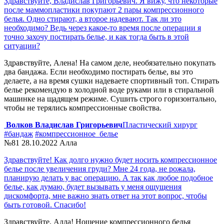
Здравствуйте, Владислав Григорьевич. Я вижу, что некоторые
после маммопластики покупают 2 пары компрессионного
белья. Одно стирают, а второе надевают. Так ли это
необходимо? Ведь через какое-то время после операции я
точно захочу постирать белье, и как тогда быть в этой
ситуации?
Здравствуйте, Алена! На самом деле, необязательно покупать
два бандажа. Если необходимо постирать белье, вы это
делаете, а на время сушки надеваете спортивный топ. Стирать
белье рекомендую в холодной воде руками или в стиральной
машинке на щадящем режиме. Сушить строго горизонтально,
чтобы не терялись компрессионные свойства.
Волков Владислав Григорьевич
Пластический хирург
#бандаж
#компрессионное_белье
№81
28.10.2022
Алла
Здравствуйте! Как долго нужно будет носить компрессионное
белье после увеличения груди? Мне 24 года, не рожала,
планирую делать у вас операцию. А так как любое подобное
белье, как думаю, будет вызывать у меня ощущения
дискомфорта, мне важно знать ответ на этот вопрос, чтобы
быть готовой. Спасибо!
Здравствуйте, Алла! Ношение компрессионного белья