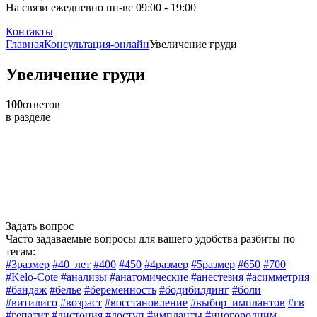
На связи ежедневно пн-вс 09:00 - 19:00
Контакты
Главная
Консультация-онлайн
Увеличение груди
Увеличение груди
100
ответов
в разделе
Задать вопрос
Часто задаваемые вопросы для вашего удобства разбиты по
тегам:
#3размер
#40_лет
#400
#450
#4размер
#5размер
#650
#700
#Kelo-Cote
#анализы
#анатомические
#анестезия
#асимметрия
#бандаж
#белье
#беременность
#бодибилдинг
#боли
#витилиго
#возраст
#восстановление
#выбор_имплантов
#гв
#гепатит
#дистония
#доступ
#импланты
#иногородним