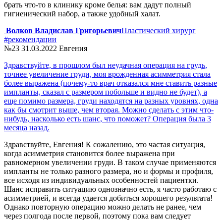
брать что-то в клинику кроме белья: вам дадут полный
гигиенический набор, а также удобный халат.
Волков Владислав Григорьевич
Пластический хирург
#рекомендации
№23
31.03.2022
Евгения
Здравствуйте, в прошлом был неудачная операция на грудь,
точнее увеличение груди, моя врожденная асимметрия стала
более выражена (почему-то врач отказался мне ставить разные
импланты, сказал с размером побольше и видно не будет), а
еще помимо размера, груди находятся на разных уровнях, одна
как бы смотрит выше, чем вторая. Можно сделать с этим что-
нибудь, насколько есть шанс, что поможет? Операция была 3
месяца назад.
Здравствуйте, Евгения! К сожалению, это частая ситуация,
когда асимметрия становится более выражена при
равномерном увеличении груди. В таком случае применяются
импланты не только разного размера, но и формы и профиля,
все исходя из индивидуальных особенностей пациентки.
Шанс исправить ситуацию однозначно есть, я часто работаю с
асимметрией, и всегда удается добиться хорошего результата!
Однако повторную операцию можно делать не ранее, чем
через полгода после первой, поэтому пока вам следует