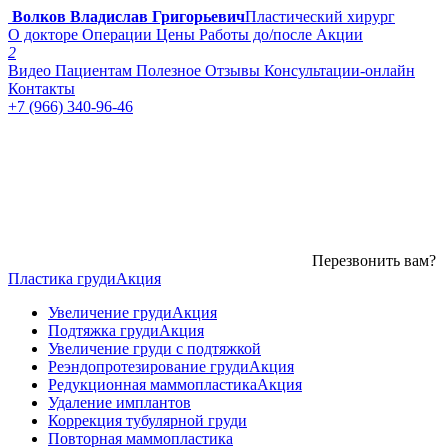
Волков Владислав Григорьевич
Пластический хирург
О докторе
Операции
Цены
Работы до/после
Акции
2
Видео
Пациентам
Полезное
Отзывы
Консультации-онлайн
Контакты
+7 (966) 340-96-46
Перезвонить вам?
Пластика груди
Акция
Увеличение груди
Акция
Подтяжка груди
Акция
Увеличение груди с подтяжкой
Реэндопротезирование груди
Акция
Редукционная маммопластика
Акция
Удаление имплантов
Коррекция тубулярной груди
Повторная маммопластика