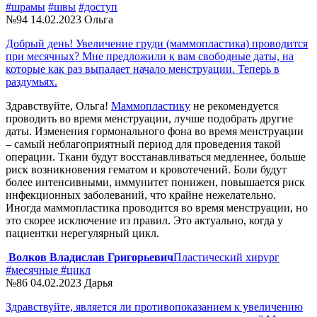
#шрамы
#швы
#доступ
№94
14.02.2023
Ольга
Добрый день! Увеличение груди (маммопластика) проводится
при месячных? Мне предложили к вам свободные даты, на
которые как раз выпадает начало менструации. Теперь в
раздумьях.
Здравствуйте, Ольга!
Маммопластику
не рекомендуется
проводить во время менструации, лучше подобрать другие
даты. Изменения гормонального фона во время менструации
– самый неблагоприятный период для проведения такой
операции. Ткани будут восстанавливаться медленнее, больше
риск возникновения гематом и кровотечений. Боли будут
более интенсивными, иммунитет понижен, повышается риск
инфекционных заболеваний, что крайне нежелательно.
Иногда маммопластика проводится во время менструации, но
это скорее исключение из правил. Это актуально, когда у
пациентки нерегулярный цикл.
Волков Владислав Григорьевич
Пластический хирург
#месячные
#цикл
№86
04.02.2023
Дарья
Здравствуйте, является ли противопоказанием к увеличению