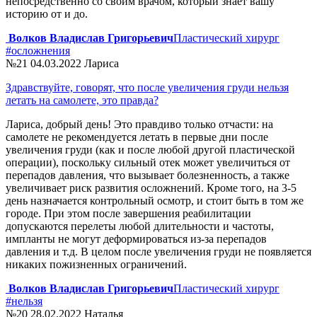
непосредственно со своим врачом, который знает вашу
историю от и до.
Волков Владислав Григорьевич
Пластический хирург
#осложнения
№21
04.03.2022
Лариса
Здравствуйте, говорят, что после увеличения груди нельзя
летать на самолете, это правда?
Лариса, добрый день! Это правдиво только отчасти: на
самолете не рекомендуется летать в первые дни после
увеличения груди (как и после любой другой пластической
операции), поскольку сильный отек может увеличиться от
перепадов давления, что вызывает болезненность, а также
увеличивает риск развития осложнений. Кроме того, на 3-5
день назначается контрольный осмотр, и стоит быть в том же
городе. При этом после завершения реабилитации
допускаются перелеты любой длительности и частоты,
импланты не могут деформироваться из-за перепадов
давления и т.д. В целом после увеличения груди не появляется
никаких пожизненных ограничений.
Волков Владислав Григорьевич
Пластический хирург
#нельзя
№20
28.02.2022
Наталья