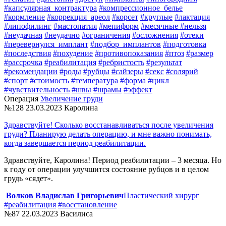
#капсулярная_контрактура
#компрессионное_белье
#кормление
#коррекция_ареол
#корсет
#круглые
#лактация
#липофилинг
#мастопатия
#мепиформ
#месячные
#нельзя
#неудачная
#неудачно
#ограничения
#осложнения
#отеки
#перевернулся_имплант
#подбор_имплантов
#подготовка
#последствия
#похудение
#противопоказания
#птоз
#размер
#рассрочка
#реабилитация
#ребристость
#результат
#рекомендации
#роды
#рубцы
#сайзеры
#секс
#солярий
#спорт
#стоимость
#температура
#форма
#цикл
#чувствительность
#швы
#шрамы
#эффект
Операция
Увеличение груди
№128
23.03.2023
Каролина
Здравствуйте! Сколько восстанавливаться после увеличения
груди? Планирую делать операцию, и мне важно понимать,
когда завершается период реабилитации.
Здравствуйте, Каролина! Период реабилитации – 3 месяца. Но
к году от операции улучшится состояние рубцов и в целом
грудь «сядет».
Волков Владислав Григорьевич
Пластический хирург
#реабилитация
#восстановление
№87
22.03.2023
Василиса