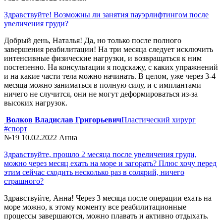
Здравствуйте! Возможны ли занятия пауэрлифтингом после
увеличения груди?
Добрый день, Наталья! Да, но только после полного
завершения реабилитации! На три месяца следует исключить
интенсивные физические нагрузки, и возвращаться к ним
постепенно. На консультации я подскажу, с каких упражнений
и на какие части тела можно начинать. В целом, уже через 3-4
месяца можно заниматься в полную силу, и с имплантами
ничего не случится, они не могут деформироваться из-за
высоких нагрузок.
Волков Владислав Григорьевич
Пластический хирург
#спорт
№19
10.02.2022
Анна
Здравствуйте, прошло 2 месяца после увеличения груди,
можно через месяц ехать на море и загорать? Плюс хочу перед
этим сейчас сходить несколько раз в солярий, ничего
страшного?
Здравствуйте, Анна! Через 3 месяца после операции ехать на
море можно, к этому моменту все реабилитационные
процессы завершаются, можно плавать и активно отдыхать.